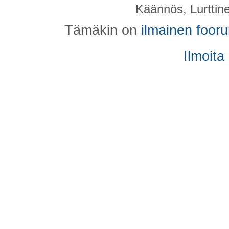
Käännös, Lurttin
Tämäkin on
ilmainen foor
Ilmoita