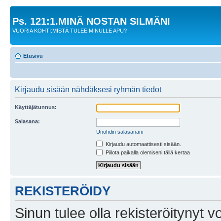
Ps. 121:1.MINÄ NOSTAN SILMÄNI
VUORIA KOHTI:MISTÄ TULEE MINULLE APU?
Etusivu
Kirjaudu sisään nähdäksesi ryhmän tiedot
Käyttäjätunnus:
Salasana:
Unohdin salasanani
Kirjaudu automaattisesti sisään.
Piilota paikalla olemiseni tällä kertaa
REKISTERÖIDY
Sinun tulee olla rekisteröitynyt v